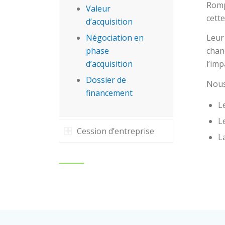
Romp
Valeur
cette
d’acquisition
Négociation en
Leur
phase
chanc
d’acquisition
l’imp
Dossier de
Nous
financement
L
L
Cession d’entreprise
L