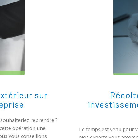
extérieur sur
Récolte
reprise
investissem
 souhaiteriez reprendre ?
cette opération une
Le temps est venu pour v
nous vous conseillons
Nos experts vous accomp