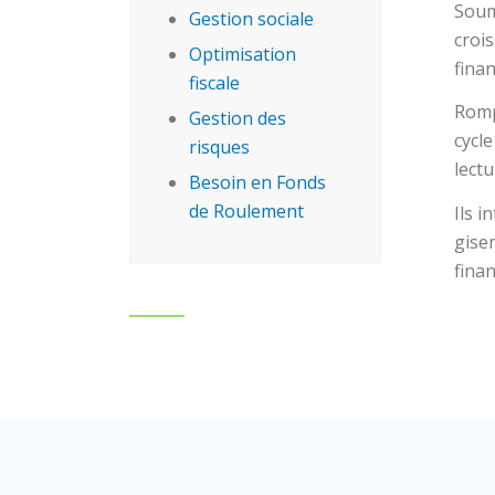
Soum
Gestion sociale
croi
Optimisation
fina
fiscale
Romp
Gestion des
cycle
risques
lectu
Besoin en Fonds
de Roulement
Ils i
gise
finan